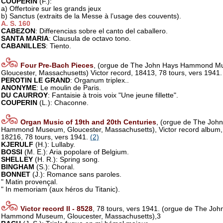
COUPERIN
(F.):
a) Offertoire sur les grands jeux
b) Sanctus (extraits de la Messe à l’usage des couvents).
A. S. 160
CABEZON
: Differencias sobre el canto del caballero.
SANTA MARIA
: Clausula de octavo tono.
CABANILLES
: Tiento.
Four Pre-Bach Pieces
, (orgue de The John Hays Hammond M
Gloucester, Massachusetts) Victor record, 18413, 78 tours, vers 1941
PEROTIN LE GRAND
: Organum triplex..
ANONYME
: Le moulin de Paris.
DU CAURROY
: Fantaisie à trois voix "Une jeune fillette".
COUPERIN
(L.): Chaconne.
Organ Music of 19th and 20th Centuries
, (orgue de The Joh
Hammond Museum, Gloucester, Massachusetts), Victor record album,
18216, 78 tours, vers 1941.
(2)
KJERULF
(H.): Lullaby.
BOSSI
(M. E.): Aria popolare of Belgium.
SHELLEY
(H. R.): Spring song.
BINGHAM
(S.): Choral.
BONNET
(J.): Romance sans paroles.
" Matin provençal.
" In memoriam (aux héros du Titanic).
Victor record II - 8528
, 78 tours, vers 1941. (orgue de The Joh
Hammond Museum, Gloucester, Massachusetts),3