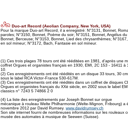
Duo-art Record (Aeolian Company, New York, USA)
Pour la marque Duo-art Record, il a enregistré: N°3131, Bonnet, Ro
paroles; N°3150, Bonnet, Poème du soir; N°3151, Bonnet, Angélus du 
Bonnet, Berceuse; N°3153, Bonnet, Lied des chrysanthèmes; N°3167
en sol mineur; N°3172, Bach, Fantasie en sol mineur.
(1) Ces trois plages 78 tours ont été rééditées en 1981, d’après une m
coffret Orgues et organistes français en 1930, EMI, 2C 153 - 16411 à 
10.
(2) Ces enregistrements ont été réédités en un disque 33 tours, 30 cm
sous le label RCA Victor-France 530-617M.
(3) Ces enregistrements ont été réédités dans un coffret de disques 
Orgues et organistes français du XXè siècle, en 2002 sous le label EM
classics n° 7243 5 74866 2 0
(4) La liste des enregistrements par Joseph Bonnet sur orgue
mécanique à rouleau Welte Philharmonie (Welte-Mignon, Fribourg) a é
novembre 2012 par David Rumsey.
www.davidrumsey.ch
Son site internet fourni de nombreuses informations sur les rouleaux 
musée des automates à musique de Seewen (Suisse).