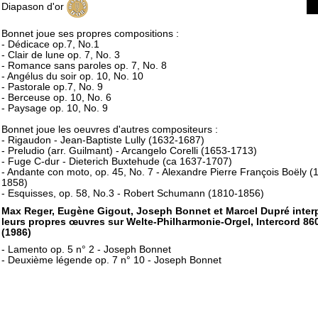
Diapason d'or
Bonnet joue ses propres compositions :
- Dédicace op.7, No.1
- Clair de lune op. 7, No. 3
- Romance sans paroles op. 7, No. 8
- Angélus du soir op. 10, No. 10
- Pastorale op.7, No. 9
- Berceuse op. 10, No. 6
- Paysage op. 10, No. 9
Bonnet joue les oeuvres d'autres compositeurs :
- Rigaudon - Jean-Baptiste Lully (1632-1687)
- Preludio (arr. Guilmant) - Arcangelo Corelli (1653-1713)
- Fuge C-dur - Dieterich Buxtehude (ca 1637-1707)
- Andante con moto, op. 45, No. 7 - Alexandre Pierre François Boëly (
1858)
- Esquisses, op. 58, No.3 - Robert Schumann (1810-1856)
Max Reger, Eugène Gigout, Joseph Bonnet et Marcel Dupré inter
leurs propres œuvres sur Welte-Philharmonie-Orgel, Intercord 86
(1986)
- Lamento op. 5 n° 2 - Joseph Bonnet
- Deuxième légende op. 7 n° 10 - Joseph Bonnet