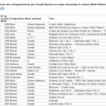
Liste des enregistrements par Joseph Bonnet sur orgue mécanique à rouleau Welte Philhar
(4)
N° de
rouleau
Compositeur (Nom, prénom)
Titre
Welte
1199
Bach
Johann Sebastian
In dulci Jubilo, Orgelchoral
1200
Bach
Johann Sebastian
BWV 533 Prelude and Fugue in e minor ("Little"/"Kleine")
1201
Berlioz
Hector
L'adieu des bergers à la sainte Famille arr. Guilmant --- 
1202
Lully
J-B
Rigaudon (from the Collection of Airs composed for the B
1203
Boëly
A. P. F.
Andante con moto Opus 45 No. 7
1204
Bonnet
Joseph
Dédicace, Op.7, No.1 --- Dedication Opus 7 No. 1
1205
Bonnet
Joseph
Romance sans paroles --- Romance without words
1206
Bonnet
Joseph
Rêverie Opus 5 No. 6
1207
Bonnet
Joseph
Clair de lune, Op. 7, No. 3
1208
Bonnet
Joseph
Pastorale Opus 7 No. 9
1209
Buxtehude
Dietrich
Fugue in C major (Gigue)
1210
Chauvet
A.
Andantino in D-flat major
1211
Debussy
Claude
Cortége (from Petite Suite)
1212
Clérambault
Louis-Nicolas
Prélude de la suite du 1er ton --- Suite on the First Ton
1213
Martini
Padre G. B.
Gavotte a.d.12.Sonate --- Sonata XII - Gavotte
1214
Saint-Saëns
Camille
Prelude and Fugue in B Nr. 2
1215
Schumann
Robert
Esquisse No.4 --- Sketches No. 4
1610
Bach
Johann Sebastian
Sonatina, de la Cantate --- BWV 106 Cantata Gottes Zeit i
1611
Bonnet
Joseph
In Memoriam Titanic - To the Memory of Titanic's heroes
1612
Bonnet
Joseph
Berceuse --- Cradle Song
1613
Bonnet
Joseph
Epithalase, Op.5,No.9 --- Epithalame Opus 5 No. 9
1614
Bonnet
Joseph
Poémes d'Automne No.1 --- Autumn Poems: No.1: Chry
1615
Bonnet
Joseph
Angelus du soir
1616
Bonnet
Joseph
Paysage
1617
Bonnet
Joseph
Lamento Opus 5 No. 2