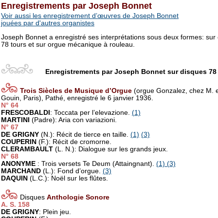
Enregistrements par Joseph Bonnet
Voir aussi les enregistrement d’œuvres de Joseph Bonnet
jouées par d'autres organistes
Joseph Bonnet a enregistré ses interprétations sous deux formes: sur
78 tours et sur orgue mécanique à rouleau.
Enregistrements par Joseph Bonnet sur disques 78 
Trois Siècles de Musique d’Orgue
(orgue Gonzalez, chez M. 
Gouin, Paris), Pathé, enregistré le 6 janvier 1936.
N° 64
FRESCOBALDI
: Toccata per l’elevazione.
(1)
MARTINI
(Padre): Aria con variazioni.
N° 67
DE GRIGNY
(N.): Récit de tierce en taille.
(1)
(3)
COUPERIN
(F.): Récit de cromorne.
CLERAMBAULT
(L. N.): Dialogue sur les grands jeux.
N° 68
ANONYME
: Trois versets Te Deum (Attaingnant).
(1)
(3)
MARCHAND
(L.): Fond d’orgue.
(3)
DAQUIN
(L.C.): Noël sur les flûtes.
Disques
Anthologie Sonore
A. S. 158
DE GRIGNY
: Plein jeu.